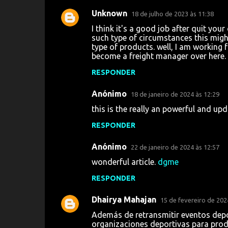
Unknown
18 de julho de 2023 às 11:38
I think it's a good job after quit you
such type of circumstances this mig
type of products. well, I am working 
become a freight manager over here.
RESPONDER
Anónimo
18 de janeiro de 2024 às 12:29
this is the really an powerful and u
RESPONDER
Anónimo
22 de janeiro de 2024 às 12:57
wonderful article.
dgme
RESPONDER
Dhairya Mahajan
15 de fevereiro de 202
Además de retransmitir eventos depo
organizaciones deportivas para produc