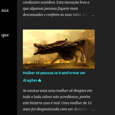
conduzam sozinhos. Esta inovação leva a
que algumas pessoas fiquem mais
 sua
descansadas e confiem as suas vidas. Em
Massachusetts, um homem foi apanhado a
dormir enquanto o seu carro andava em
piloto-automático. O carro andava a 90
 que
quilómetros por hora quando este momento
foi registado. É possível ver na gravação que
o condutor estava adormecido e para piorar,
ele também estava acompanhado por outra
pessoa que também estava a dormir. A
fabricante de automóveis Tesla
Mulher vê pessoas se transformar em
desaconselha veemente este tipo de
dragões 🐲
comportamento. Fonte:
https://www.huffpost.com/entry/tesla-
Se ouvisse uma uma mulher vê dragões em
driver-asleep-massachusetts-turnpike-
todo o lado, talvez não acreditasse, porém
video_n_5d771e75e4b075210231c275
este bizarro caso é real. Uma mulher de 52
anos foi diagnosticada com um distúrbio da