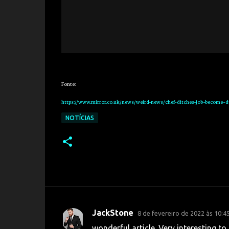
Fonte:
https://www.mirror.co.uk/news/weird-news/chef-ditches-job-become-
NOTÍCIAS
JackStone
8 de fevereiro de 2022 às 10:4
C
wonderful article. Very interesting to 