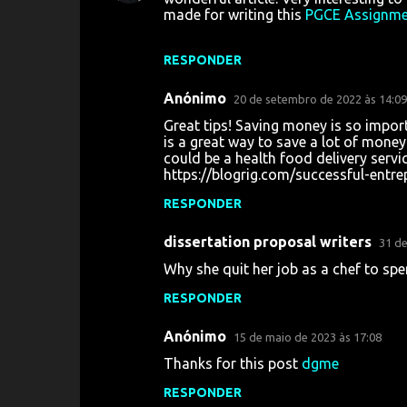
o
made for writing this
PGCE Assignme
m
e
RESPONDER
n
Anónimo
20 de setembro de 2022 às 14:09
t
Great tips! Saving money is so importan
á
is a great way to save a lot of money. 
could be a health food delivery service
r
https://blogrig.com/successful-entre
i
RESPONDER
o
s
dissertation proposal writers
31 de
Why she quit her job as a chef to spe
RESPONDER
Anónimo
15 de maio de 2023 às 17:08
Thanks for this post
dgme
RESPONDER