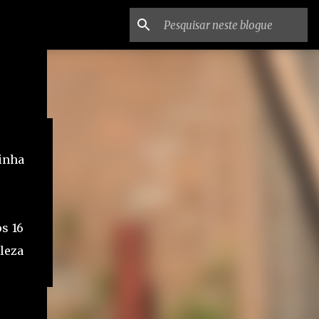
zinha
s 16
leza