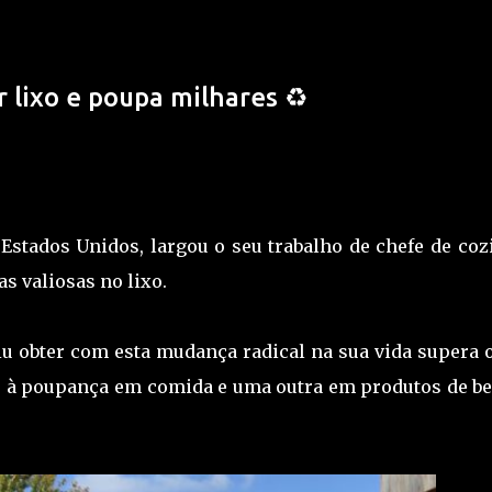
Avançar para o conteúdo principal
 lixo e poupa milhares ♻️
m carro em piloto-automático 🚗
 Estados Unidos, largou o seu trabalho de chefe de co
s valiosas no lixo.
iu obter com esta mudança radical na sua vida supera o
ve à poupança em comida e uma outra em produtos de be