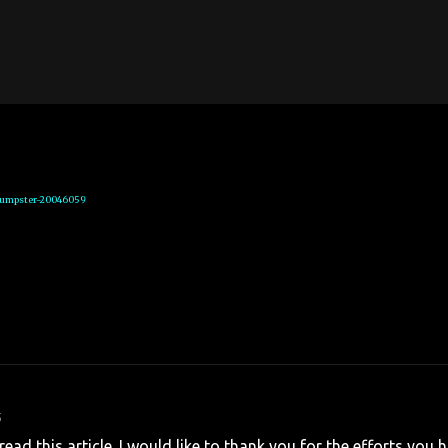
dumpster-20046059
5
read this article. I would like to thank you for the efforts you 