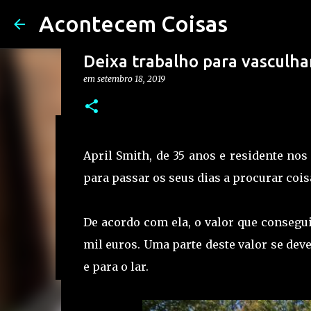
Acontecem Coisas
Deixa trabalho para vasculhar
em
setembro 18, 2019
Condutor apanhado a dormir e
April Smith, de 35 anos e residente nos
em
setembro 23, 2019
NOTÍCIAS
para passar os seus dias a procurar coisa
36
De acordo com ela, o valor que consegu
mil euros. Uma parte deste valor se de
e para o lar.